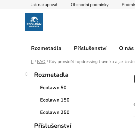
Přejít
Jak nakupovat
Obchodní podmínky
Podmín
na
obsah
Rozmetadla
Příslušenství
O nás
Domů
/
FAQ
/
Kdy provádět topdressing trávníku a jak často
P
K
Přeskočit
Rozmetadla
a
kategorie
o
t
s
Ecolawn 50
e
t
g
Ecolawn 150
r
o
a
r
Ecolawn 250
i
n
e
n
Příslušenství
í