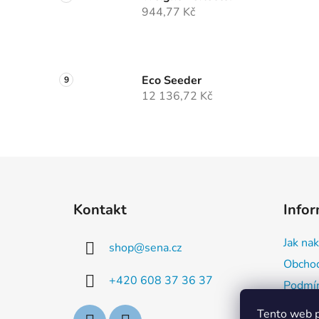
944,77 Kč
Eco Seeder
12 136,72 Kč
Z
á
Kontakt
Infor
p
a
Jak na
shop
@
sena.cz
t
Obchod
í
+420 608 37 36 37
Podmín
Tento web p