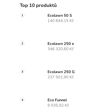
p
Top 10 produktů
a
Ecolawn 50 S
n
140 844,15 Kč
e
l
Ecolawn 250 e
346 320,60 Kč
Ecolawn 250 G
237 501,90 Kč
Eco Funnel
9 035,92 Kč